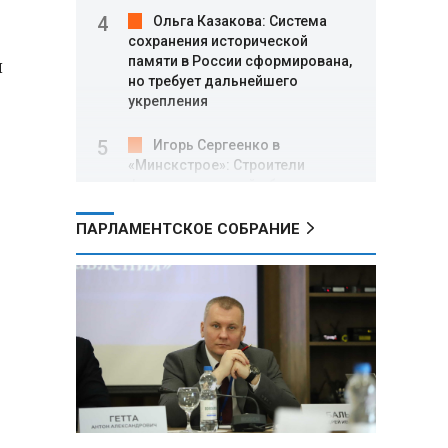
Ольга Казакова: Система
сохранения исторической
и
памяти в России сформирована,
но требует дальнейшего
укрепления
Игорь Сергеенко в
«Минскстрое»: Строители
формируют новый облик страны
и должны активнее участвовать
в улучшении охраны труда
ПАРЛАМЕНТСКОЕ СОБРАНИЕ
МИД РФ: Поездка
Зеленского в США не принесла
ожидаемых результатов
Белорусские школьники
собрали первые «космические»
томаты из семян, побывавших
на орбите