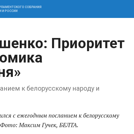
АРЛАМЕНТСКОГО СОБРАНИЯ
И И РОССИИ
шенко: Приоритет
номика
ня»
ланием к белорусскому народу и
ился с ежегодным посланием к белорусскому
 Фото: Максим Гучек, БЕЛТА.