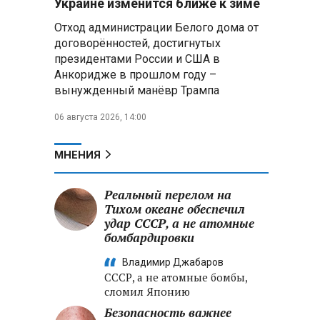
Украине изменится ближе к зиме
летательных аппаратов
Отход администрации Белого дома от
договорённостей, достигнутых
Президент Алжира готовится
президентами России и США в
к визиту в Беларусь — МИД
Алжира
Анкоридже в прошлом году –
вынужденный манёвр Трампа
Лантратова: судьба около
06 августа 2026, 14:00
300 жителей Курской области,
попавших в плен после
вторжения боевиков, остается
МНЕНИЯ
неизвестной
Реальный перелом на
Второй энергоблок БелАЭС
вновь вышел на номинальную
Тихом океане обеспечил
мощность после диагностики
удар СССР, а не атомные
оборудования
бомбардировки
Владимир Джабаров
СССР, а не атомные бомбы,
сломил Японию
Безопасность важнее