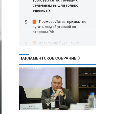
торговых сетях: Почему к
сельчанам вышли только
единицы?
Премьер Литвы призвал не
пугать людей угрозой со
стороны РФ
Александр Лукашенко
подарили белорусский бинокль,
изготовленный по стандартам
ПАРЛАМЕНТСКОЕ СОБРАНИЕ
НАТО
В Белгородской области при
новых атаках ВСУ пострадали
еще четыре человека
Александр Лукашенко о
работе Белкоопсоюза: «Если это
так, это жуть»
Минск возглавил рейтинг