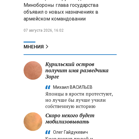
меры по защите инфраструктуры
Минобороны глава государства
от терактов
объявил о новых назначениях в
армейском командовании
Минобороны РФ: «Искандер»
уничтожил эшелон с техникой
07 августа 2026, 16:02
ВСУ в Днепропетровской
области
МНЕНИЯ
Главы правительств ЕАЭС
подписали три соглашения по
Курильский остров
e‑торговле, биржевому рынку и
получит имя разведчика
ученым званиям
Зорге
Михаил ВАСИЛЬЕВ
Японцы в ярости протестуют,
но лучше бы лучше учили
собственную историю
Скоро некого будет
мобилизовывать
Олег Гайдукевич
Киев теряет людей и