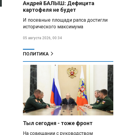
Андрей БАЛЫШ: Дефицита
самых популярных зарубежных
картофеля не будет
городов у российских туристов
И посевные площади рапса достигли
Минобороны РФ: при
исторического максимума
освобождении Анискино ВСУ
понесли большие потери, часть
05 августа 2026, 00:34
военных сдалась в плен
ПОЛИТИКА
Александр Лукашенко:
Россияне «услышали батьку» и
скупают пустующие дома в
белорусских деревнях
Алесандр Лукашенко назвал
работу сельской торговли
«неудовлетворительной» и
возмутился «просрочкой и
тухлятиной»
Тыл сегодня - тоже фронт
Владимир Путин обсудил с
Совбезом дополнительные
На совещании с руководством