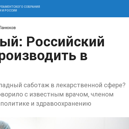
АРЛАМЕНТСКОГО СОБРАНИЯ
И И РОССИИ
Панюков
ый: Российский
производить в
падный саботаж в лекарственной сфере?
оворило с известным врачом, членом
 политике и здравоохранению