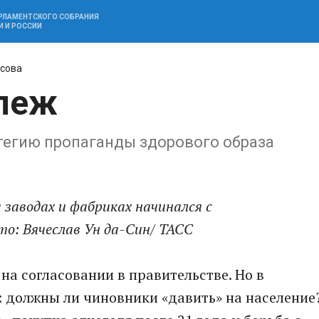
АРЛАМЕНТСКОГО СОБРАНИЯ
И И РОССИИ
сова
пеж
тегию пропаганды здорового образа
 заводах и фабриках начинался с
о: Вячеслав Ун да-Син/ ТАСС
на согласовании в правительстве. Но в
: должны ли чиновники «давить» на население