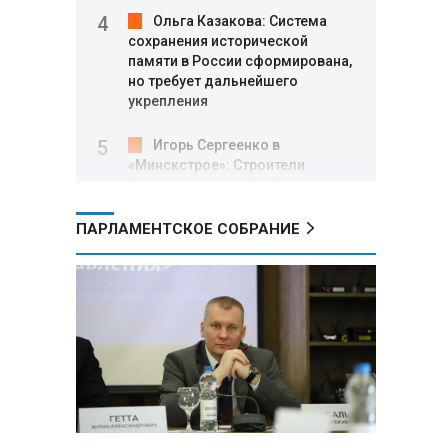
Ольга Казакова: Система
сохранения исторической
памяти в России сформирована,
но требует дальнейшего
укрепления
Игорь Сергеенко в
«Минскстрое»: Строители
формируют новый облик страны
и должны активнее участвовать
в улучшении охраны труда
ПАРЛАМЕНТСКОЕ СОБРАНИЕ
МИД РФ: Поездка
Зеленского в США не принесла
ожидаемых результатов
Белорусские школьники
собрали первые «космические»
томаты из семян, побывавших
на орбите