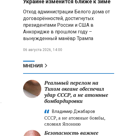
Украине изменится ближе к зиме
летательных аппаратов
Отход администрации Белого дома от
договорённостей, достигнутых
Президент Алжира готовится
президентами России и США в
к визиту в Беларусь — МИД
Алжира
Анкоридже в прошлом году –
вынужденный манёвр Трампа
Лантратова: судьба около
06 августа 2026, 14:00
300 жителей Курской области,
попавших в плен после
вторжения боевиков, остается
МНЕНИЯ
неизвестной
Реальный перелом на
Второй энергоблок БелАЭС
вновь вышел на номинальную
Тихом океане обеспечил
мощность после диагностики
удар СССР, а не атомные
оборудования
бомбардировки
Владимир Джабаров
СССР, а не атомные бомбы,
сломил Японию
Безопасность важнее