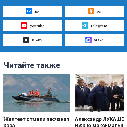
вк
ок
youtube
telegram
ru–by
макс
Читайте также
Желтеет отмели песчаная
Александр ЛУКАШЕН
коса
Нужно максимально