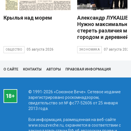
Крылья над морем
Александр ЛУКАШЕН
Нужно максимально
стереть различия м
городом и деревней
05 августа 2026
07 августа 2026
ОБЩЕСТВО
ЭКОНОМИКА
О САЙТЕ
КОНТАКТЫ
АВТОРЫ
ПРАВОВАЯ ИНФОРМАЦИЯ
© 1991-2026 «Союзное Вече». Сетевое издание
зарегистрировано роскомнадзором,
свидетельство эл № фc77-52606 от 25 января
2013 года.
Вся информация, размещенная на веб-сайте
www.souzveche.ru, охраняется в соответствии с
законодательством РФ об авторском праве и