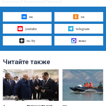
вк
ок
youtube
telegram
ru–by
макс
Читайте также