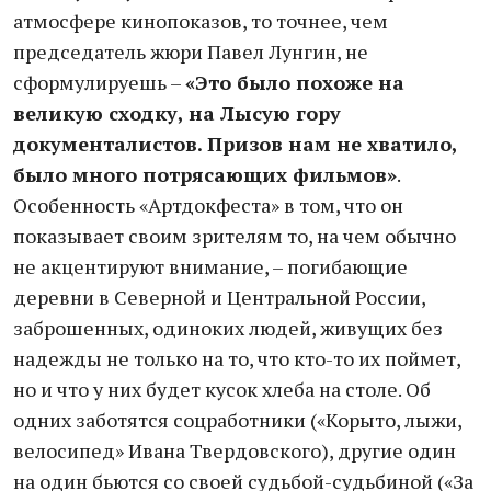
атмосфере кинопоказов, то точнее, чем
председатель жюри Павел Лунгин, не
сформулируешь –
«Это было похоже на
великую сходку, на Лысую гору
документалистов. Призов нам не хватило,
было много потрясающих фильмов»
.
Особенность «Артдокфеста» в том, что он
показывает своим зрителям то, на чем обычно
не акцентируют внимание, – погибающие
деревни в Северной и Центральной России,
заброшенных, одиноких людей, живущих без
надежды не только на то, что кто-то их поймет,
но и что у них будет кусок хлеба на столе. Об
одних заботятся соцработники («Корыто, лыжи,
велосипед» Ивана Твердовского), другие один
на один бьются со своей судьбой-судьбиной («За