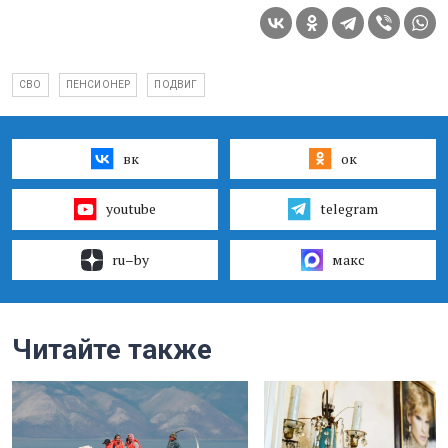
СВО
ПЕНСИОНЕР
ПОДВИГ
вк
ок
youtube
telegram
ru–by
макс
Читайте также