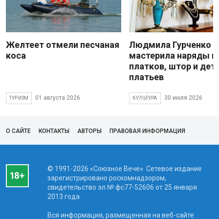
Желтеет отмели песчаная
Людмила Гурченко
коса
мастерила наряды и
платков, штор и дет
платьев
01 августа 2026
30 июля 2026
ТУРИЗМ
КУЛЬТУРА
О САЙТЕ
КОНТАКТЫ
АВТОРЫ
ПРАВОВАЯ ИНФОРМАЦИЯ
© 1991-2026 «Союзное Вече». Сетевое издание
зарегистрировано роскомнадзором,
свидетельство эл № фc77-52606 от 25 января
2013 года.
Вся информация, размещенная на веб-сайте