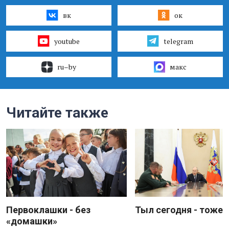
вк
ок
youtube
telegram
ru–by
макс
Читайте также
Первоклашки - без
Тыл сегодня - тоже 
«домашки»