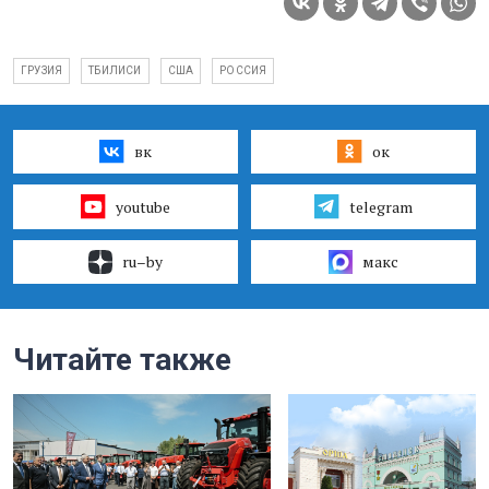
ГРУЗИЯ
ТБИЛИСИ
США
РОССИЯ
вк
ок
youtube
telegram
ru–by
макс
Читайте также