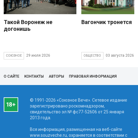
Такой Воронеж не
Вагончик тронется
догонишь
29 июля 2026
03 августа 2026
СОЮЗНОЕ
ОБЩЕСТВО
О САЙТЕ
КОНТАКТЫ
АВТОРЫ
ПРАВОВАЯ ИНФОРМАЦИЯ
© 1991-2026 «Союзное Вече». Сетевое издание
зарегистрировано роскомнадзором,
свидетельство эл № фc77-52606 от 25 января
2013 года.
Вся информация, размещенная на веб-сайте
www.souzveche.ru, охраняется в соответствии с