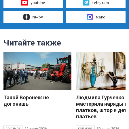
youtube
telegram
ru–by
макс
Читайте также
Такой Воронеж не
Людмила Гурченко
догонишь
мастерила наряды и
платков, штор и дет
платьев
29 июля 2026
30 июля 2026
СОЮЗНОЕ
КУЛЬТУРА