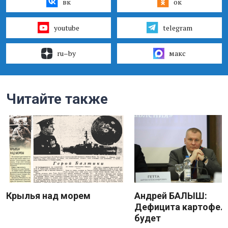
вк
ок
youtube
telegram
ru–by
макс
Читайте также
Крылья над морем
Андрей БАЛЫШ:
Дефицита картофеля
будет