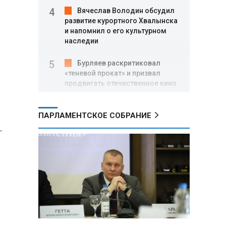
Вячеслав Володин обсудил
развитие курортного Хвалынска
и напомнил о его культурном
наследии
Бурляев раскритиковал
«теневой прокат» и призвал
продвигать отечественное кино
Александр Лукашенко
ПАРЛАМЕНТСКОЕ СОБРАНИЕ
провел кадровые перестановки
в руководстве Следственного
-
комитета и внутренних войск
МВД
Ольга Казакова: Система
сохранения исторической
памяти в России сформирована,
но требует дальнейшего
укрепления