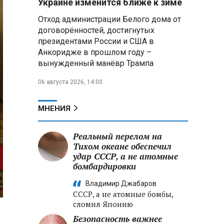
Украине изменится ближе к зиме
товарооборот до $500 млн в год
Отход администрации Белого дома от
договорённостей, достигнутых
Владимир Путин
президентами России и США в
поблагодарил Жапарова за
личную поддержку
Анкоридже в прошлом году –
российско‑киргизского
вынужденный манёвр Трампа
сотрудничества
06 августа 2026, 14:00
Трутнев доложил Путину:
инвестиции на Дальнем Востоке
МНЕНИЯ
превысили 6,5 трлн рублей
Реальный перелом на
Белорусские ракетчики
отработали перехват воздушных
Тихом океане обеспечил
целей с применением реальных
удар СССР, а не атомные
летательных аппаратов
бомбардировки
Владимир Джабаров
СССР, а не атомные бомбы,
сломил Японию
Безопасность важнее