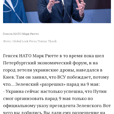
Генсек НАТО Марк Рютте
Фото: Global Look Press/Tomas Tkacik
Генсек НАТО Марк Рютте в то время пока шел
Петербургский экономический форум, и на
город летели украинские дроны, наведался в
Киев. Там он заявил, что ВСУ побеждает, потому
что… Зеленский «разрешил» парад на 9 мая:
- Украина сейчас настолько успешна, что Путин
смог организовать парад 9 мая только по
официальному указу президента Зеленского. Вот
чего вы добились. Вы дали ему разрешение на