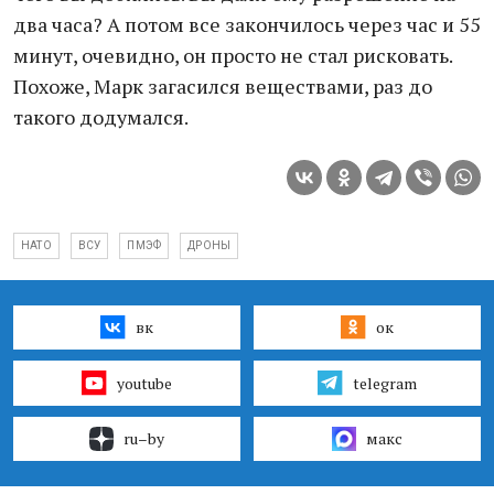
два часа? А потом все закончилось через час и 55
минут, очевидно, он просто не стал рисковать.
Похоже, Марк загасился веществами, раз до
такого додумался.
НАТО
ВСУ
ПМЭФ
ДРОНЫ
вк
ок
youtube
telegram
ru–by
макс