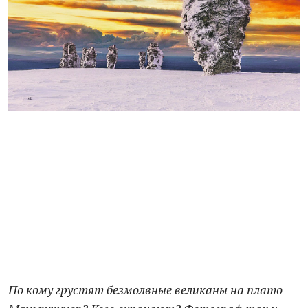
По кому грустят безмолвные великаны на плато