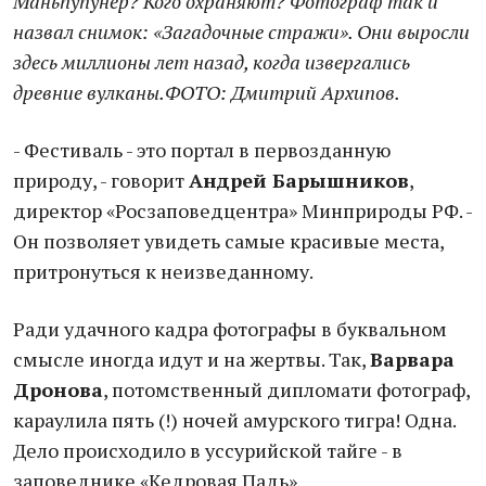
Маньпупунер? Кого охраняют? Фотограф так и
назвал снимок: «Загадочные стражи». Они выросли
здесь миллионы лет назад, когда извергались
древние вулканы.ФОТО: Дмитрий Архипов.
- Фестиваль - это портал в первозданную
природу, - говорит
Андрей Барышников
,
директор «Росзаповедцентра» Минприроды РФ. -
Он позволяет увидеть самые красивые места,
притронуться к неизведанному.
Ради удачного кадра фотографы в буквальном
смысле иногда идут и на жертвы. Так,
Варвара
Дронова
, потомственный дипломати фотограф,
караулила пять (!) ночей амурского тигра! Одна.
Дело происходило в уссурийской тайге - в
заповеднике «Кедровая Падь».