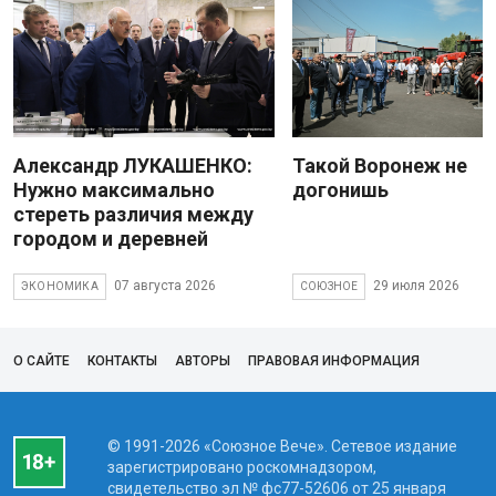
Александр ЛУКАШЕНКО:
Такой Воронеж не
Нужно максимально
догонишь
стереть различия между
городом и деревней
07 августа 2026
29 июля 2026
ЭКОНОМИКА
СОЮЗНОЕ
О САЙТЕ
КОНТАКТЫ
АВТОРЫ
ПРАВОВАЯ ИНФОРМАЦИЯ
© 1991-2026 «Союзное Вече». Сетевое издание
зарегистрировано роскомнадзором,
свидетельство эл № фc77-52606 от 25 января