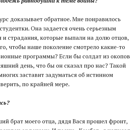
олодежь равнодушна к теме войны?
курс доказывает обратное. Мне понравилось
студентки. Она задается очень серьезным
я и страдания, которые выпали на долю отцов,
ого, чтобы наше поколение смотрело какие-то
зионные программы? Если бы солдат из окопов
яшний день, что бы он сказал про нас? Такой
многих заставит задуматься об истинном
 верить, по крайней мере.
ась?
ший брат моего отца, дядя Вася прошел фронт,