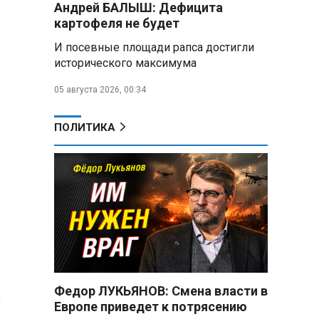
морей
Андрей БАЛЫШ: Дефицита
картофеля не будет
Где проголосовать
И посевные площади рапса достигли
россиянам в Беларуси на
исторического максимума
выборах в Госдуму 20 сентября
05 августа 2026, 00:34
В ООН осудили атаки,
приведшие к гибели детей в
Белгородской области и под
ПОЛИТИКА
Геленджиком
Пять месяцев один на
позиции: боец с позывным Гуль
отбивал атаки ВСУ под ударами
дронов
Владимир Путин:
Безопасность в Белгородской
области — главный приоритет, но
соцвопросы забывать нельзя
Федор ЛУКЬЯНОВ: Смена власти в
и
Европе приведет к потрясению
Год колонии за попытку