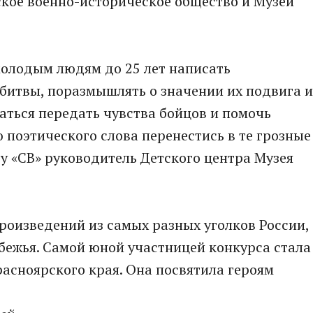
ское военно-историческое общество и Музей
олодым людям до 25 лет написать
 битвы, поразмышлять о значении их подвига и
аться передать чувства бойцов и помочь
поэтического слова перенестись в те грозные
ту «СВ» руководитель Детского центра Музея
произведений из самых разных уголков России,
убежья. Самой юной участницей конкурса стала
расноярского края. Она посвятила героям