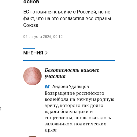
основ
«пересидеть» призыв в России:
ЕС готовится к войне с Россией, но не
жителя Славгородского района
осудили за уклонение от
факт, что на это согласятся все страны
службы
Союза
06 августа 2026, 00:12
В Свердловской области
взорван автомобиль директора
производителя дронов «Упырь»
МНЕНИЯ
Российские пловцы
выиграли все золотые медали
Безопасность важнее
первого дня Кубка мира по
участия
зимнему плаванию
Андрей Удальцов
Возвращение российского
Александр Новак:
волейбола на международную
Независимые АЗС начнут
арену, которого так долго
о
снабжать топливом через
ждали болельщики и
региональных операторов
спортсмены, вновь оказалось
заложником политических
дрязг