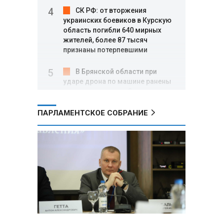
СК РФ: от вторжения
украинских боевиков в Курскую
область погибли 640 мирных
жителей, более 87 тысяч
признаны потерпевшими
В Брянской области при
ударе дрона по машине ранены
четыре девушки, в Энгельсе
подросток пострадал при атаке
БПЛА
ПАРЛАМЕНТСКОЕ СОБРАНИЕ
ФСБ: в Приморье задержаны
трое подростков по делу о
подготовке теракта на объекте
Росгвардии
Минобороны РФ: за ночь
ПВО сбила 605 украинских
беспилотников над Россией и
акваторией Черного и Азовского