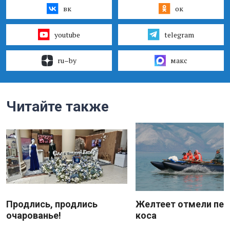
вк
ок
youtube
telegram
ru–by
макс
Читайте также
Продлись, продлись
Желтеет отмели пес
очарованье!
коса