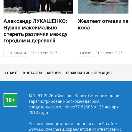
Александр ЛУКАШЕНКО:
Желтеет отмели пес
Нужно максимально
коса
стереть различия между
городом и деревней
07 августа 2026
01 августа 2026
ЭКОНОМИКА
ТУРИЗМ
О САЙТЕ
КОНТАКТЫ
АВТОРЫ
ПРАВОВАЯ ИНФОРМАЦИЯ
© 1991-2026 «Союзное Вече». Сетевое издание
зарегистрировано роскомнадзором,
свидетельство эл № фc77-52606 от 25 января
2013 года.
Вся информация, размещенная на веб-сайте
www.souzveche.ru, охраняется в соответствии с