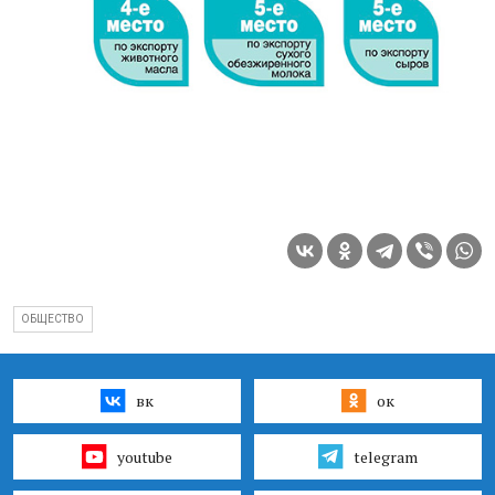
ОБЩЕСТВО
вк
ок
youtube
telegram