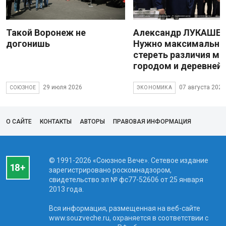
Такой Воронеж не
Александр ЛУКАШЕН
догонишь
Нужно максимально
стереть различия м
городом и деревней
29 июля 2026
07 августа 2026
СОЮЗНОЕ
ЭКОНОМИКА
О САЙТЕ
КОНТАКТЫ
АВТОРЫ
ПРАВОВАЯ ИНФОРМАЦИЯ
© 1991-2026 «Союзное Вече». Сетевое издание
зарегистрировано роскомнадзором,
свидетельство эл № фc77-52606 от 25 января
2013 года.
Вся информация, размещенная на веб-сайте
www.souzveche.ru, охраняется в соответствии с