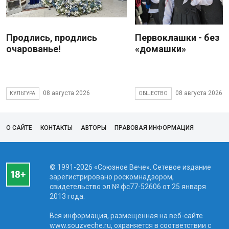
Продлись, продлись
Первоклашки - без
очарованье!
«домашки»
08 августа 2026
08 августа 2026
КУЛЬТУРА
ОБЩЕСТВО
О САЙТЕ
КОНТАКТЫ
АВТОРЫ
ПРАВОВАЯ ИНФОРМАЦИЯ
© 1991-2026 «Союзное Вече». Сетевое издание
зарегистрировано роскомнадзором,
свидетельство эл № фc77-52606 от 25 января
2013 года.
Вся информация, размещенная на веб-сайте
www.souzveche.ru, охраняется в соответствии с