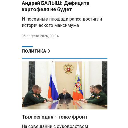
Андрей БАЛЫШ: Дефицита
Алесандр Лукашенко назвал
картофеля не будет
работу сельской торговли
«неудовлетворительной» и
И посевные площади рапса достигли
возмутился «просрочкой и
исторического максимума
тухлятиной»
05 августа 2026, 00:34
Владимир Путин обсудил с
Совбезом дополнительные
меры по защите инфраструктуры
ПОЛИТИКА
от терактов
Минобороны РФ: «Искандер»
уничтожил эшелон с техникой
ВСУ в Днепропетровской
области
Главы правительств ЕАЭС
подписали три соглашения по
e‑торговле, биржевому рынку и
ученым званиям
Тыл сегодня - тоже фронт
На совещании с руководством