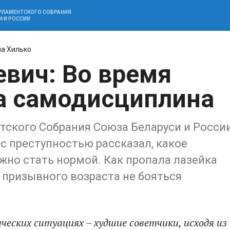
АРЛАМЕНТСКОГО СОБРАНИЯ
И И РОССИИ
на Хилько
евич: Во время
а самодисциплина
ского Собрания Союза Беларуси и Росси
 с преступностью рассказал, какое
но стать нормой. Как пропала лазейка
 призывного возраста не бояться
еских ситуациях – худшие советчики, исходя из