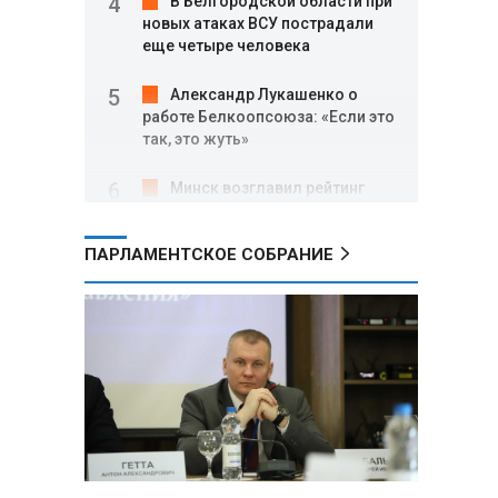
В Белгородской области при
новых атаках ВСУ пострадали
еще четыре человека
Александр Лукашенко о
работе Белкоопсоюза: «Если это
так, это жуть»
Минск возглавил рейтинг
самых популярных зарубежных
городов у российских туристов
ПАРЛАМЕНТСКОЕ СОБРАНИЕ
Минобороны РФ: при
освобождении Анискино ВСУ
понесли большие потери, часть
военных сдалась в плен
Александр Лукашенко:
Россияне «услышали батьку» и
скупают пустующие дома в
белорусских деревнях