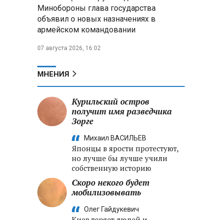
Александр Лукашенко:
Минобороны глава государства
Хотите «собирать сливки» в
объявил о новых назначениях в
городах — отвечайте и за
армейском командовании
отдалённые деревни
07 августа 2026, 16:02
Минобороны РФ: установлен
контроль над Анискино в
Харьковской области
МНЕНИЯ
ФСБ и МВД накрыли сеть
Курильский остров
криптообменников в «Москва-
получит имя разведчика
Сити», через которую
Зорге
украинские call-центры
выводили похищенные деньги
Михаил ВАСИЛЬЕВ
Японцы в ярости протестуют,
но лучше бы лучше учили
собственную историю
Скоро некого будет
мобилизовывать
Олег Гайдукевич
Киев теряет людей и