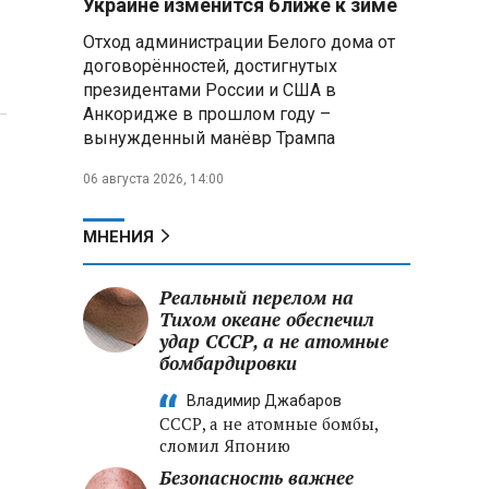
Украине изменится ближе к зиме
летательных аппаратов
Отход администрации Белого дома от
договорённостей, достигнутых
Президент Алжира готовится
президентами России и США в
к визиту в Беларусь — МИД
Алжира
Анкоридже в прошлом году –
вынужденный манёвр Трампа
Лантратова: судьба около
06 августа 2026, 14:00
300 жителей Курской области,
попавших в плен после
вторжения боевиков, остается
МНЕНИЯ
неизвестной
Реальный перелом на
Второй энергоблок БелАЭС
вновь вышел на номинальную
Тихом океане обеспечил
мощность после диагностики
удар СССР, а не атомные
оборудования
бомбардировки
Владимир Джабаров
СССР, а не атомные бомбы,
сломил Японию
Безопасность важнее