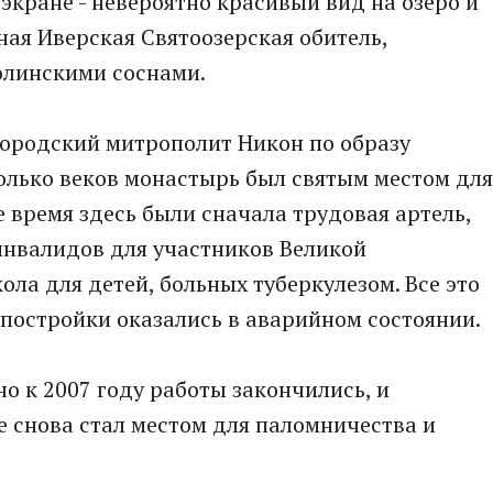
 экране - невероятно красивый вид на озеро и
ная Иверская Святоозерская обитель,
олинскими соснами.
вгородский митрополит Никон по образу
олько веков монастырь был святым местом для
е время здесь были сначала трудовая артель,
инвалидов для участников Великой
ла для детей, больных туберкулезом. Все это
х постройки оказались в аварийном состоянии.
о к 2007 году работы закончились, и
 снова стал местом для паломничества и