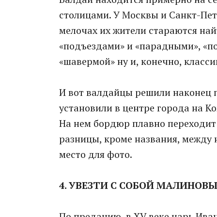
столицами. У Москвы и Санкт-Пет
мелочах их жители стараются най
«подъездами» и «парадными», «п
«шавермой» ну и, конечно, класси
И вот валдайцы решили наконец 
установили в центре города на К
На нем бордюр плавно переходит 
разницы, кроме названия, между н
место для фото.
4. УВЕЗТИ С СОБОЙ МАЛИНОВ
По преданию, в XV веке царь Ива