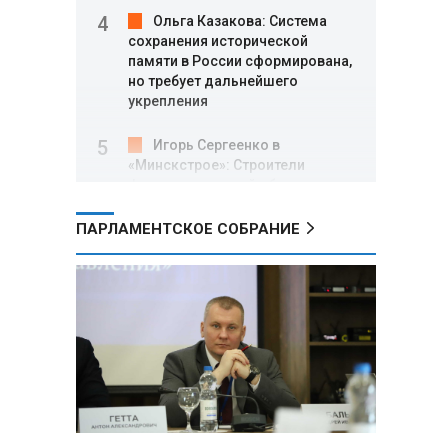
Ольга Казакова: Система
сохранения исторической
памяти в России сформирована,
но требует дальнейшего
укрепления
Игорь Сергеенко в
«Минскстрое»: Строители
формируют новый облик страны
и должны активнее участвовать
в улучшении охраны труда
ПАРЛАМЕНТСКОЕ СОБРАНИЕ
МИД РФ: Поездка
Зеленского в США не принесла
ожидаемых результатов
Белорусские школьники
собрали первые «космические»
томаты из семян, побывавших
на орбите