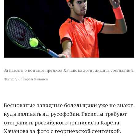
За память о подвиге предков Хачанова хотят лишить состязаний.
Фото: VK / Карен Хачанов
Бесноватые западные болельщики уже не знают,
куда изливать яд русофобии. Расисты требуют
отстранить российского теннисиста Карена
Хачанова за фото с георгиевской ленточкой.