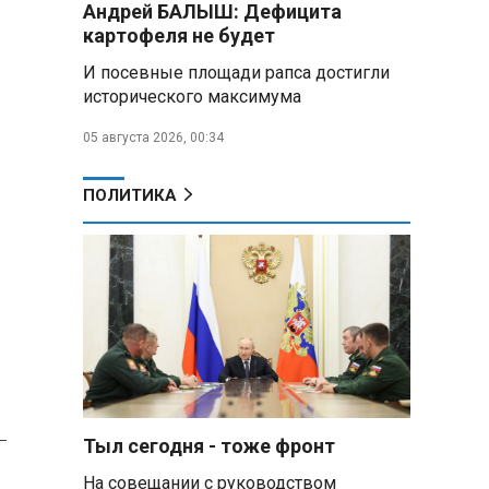
Андрей БАЛЫШ: Дефицита
самых популярных зарубежных
картофеля не будет
городов у российских туристов
И посевные площади рапса достигли
Минобороны РФ: при
исторического максимума
освобождении Анискино ВСУ
понесли большие потери, часть
05 августа 2026, 00:34
военных сдалась в плен
ПОЛИТИКА
Александр Лукашенко:
Россияне «услышали батьку» и
скупают пустующие дома в
белорусских деревнях
Алесандр Лукашенко назвал
работу сельской торговли
«неудовлетворительной» и
возмутился «просрочкой и
тухлятиной»
-
Тыл сегодня - тоже фронт
Владимир Путин обсудил с
Совбезом дополнительные
На совещании с руководством