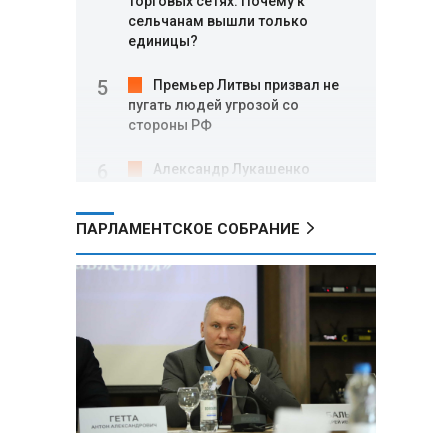
торговых сетях: Почему к
сельчанам вышли только
единицы?
Премьер Литвы призвал не
пугать людей угрозой со
стороны РФ
Александр Лукашенко
подарили белорусский бинокль,
изготовленный по стандартам
ПАРЛАМЕНТСКОЕ СОБРАНИЕ
НАТО
В Белгородской области при
новых атаках ВСУ пострадали
еще четыре человека
Александр Лукашенко о
работе Белкоопсоюза: «Если это
так, это жуть»
Минск возглавил рейтинг