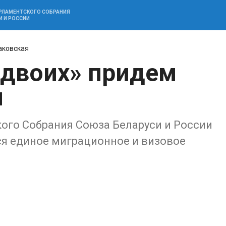
АРЛАМЕНТСКОГО СОБРАНИЯ
И И РОССИИ
аковская
 двоих» придем
ы
ого Собрания Союза Беларуси и России
ся единое миграционное и визовое