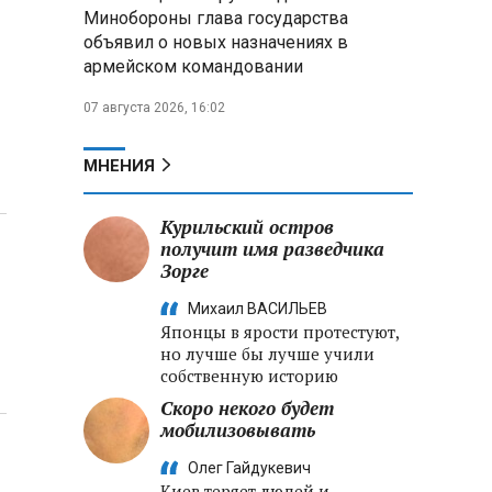
меры по защите инфраструктуры
Минобороны глава государства
от терактов
объявил о новых назначениях в
армейском командовании
Минобороны РФ: «Искандер»
уничтожил эшелон с техникой
07 августа 2026, 16:02
ВСУ в Днепропетровской
области
МНЕНИЯ
Главы правительств ЕАЭС
подписали три соглашения по
Курильский остров
e‑торговле, биржевому рынку и
получит имя разведчика
ученым званиям
Зорге
Михаил ВАСИЛЬЕВ
Японцы в ярости протестуют,
но лучше бы лучше учили
собственную историю
Скоро некого будет
мобилизовывать
Олег Гайдукевич
Киев теряет людей и