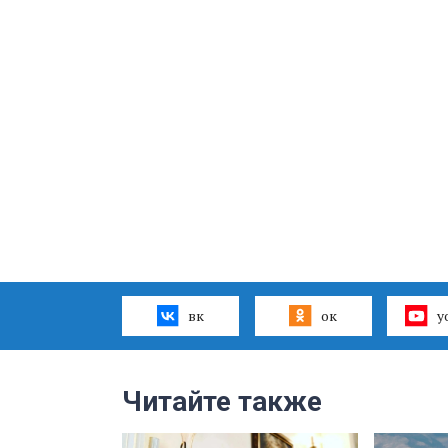
вк
ок
y
Читайте также