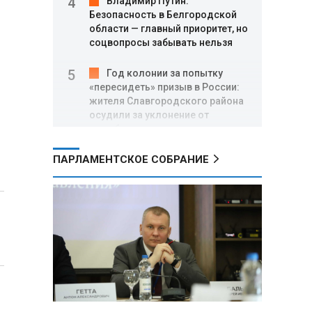
Владимир Путин:
Безопасность в Белгородской
области — главный приоритет, но
соцвопросы забывать нельзя
Год колонии за попытку
«пересидеть» призыв в России:
жителя Славгородского района
осудили за уклонение от
службы
ПАРЛАМЕНТСКОЕ СОБРАНИЕ
В Свердловской области
взорван автомобиль директора
производителя дронов «Упырь»
Российские пловцы
выиграли все золотые медали
первого дня Кубка мира по
зимнему плаванию
Александр Новак:
Независимые АЗС начнут