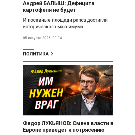
Андрей БАЛЫШ: Дефицита
снабжать топливом через
региональных операторов
картофеля не будет
И посевные площади рапса достигли
Беларусь и Россия
исторического максимума
усиливают сотрудничество по
реализации Целей устойчивого
05 августа 2026, 00:34
развития
Минобороны РФ:
ПОЛИТИКА
Освобождены Зарница и
Рыжевка
Строительство крупнейшего
логцентра Wildberries в
Беларуси идет с опережением
графика
Вячеслав Володин:
Противодействие
мошенничеству и миграционная
Федор ЛУКЬЯНОВ: Смена власти в
политика — приоритеты работы
Европе приведет к потрясению
Госдумы