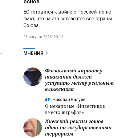
основ
ЕС готовится к войне с Россией, но не
Владимир Путин запросил у
факт, что на это согласятся все страны
военного командования оценки
Союза
обстановки на линии боевого
соприкосновения
06 августа 2026, 00:12
Владимир Путин провел
крупные кадровые
МНЕНИЯ
перестановки в командовании
СВО и Минобороны
Фискальный характер
наказания должен
Минобороны РФ: новые
уступать месту реальным
военно-строительные
вложениям
подразделения будут возводить
стратегические объекты по всей
Николай Валуев
стране
О механизме «Инвестиции
вместо штрафов»
Киевский режим готов
идти на государственный
терроризм