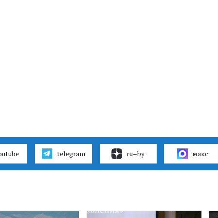
outube
telegram
ru–by
макс