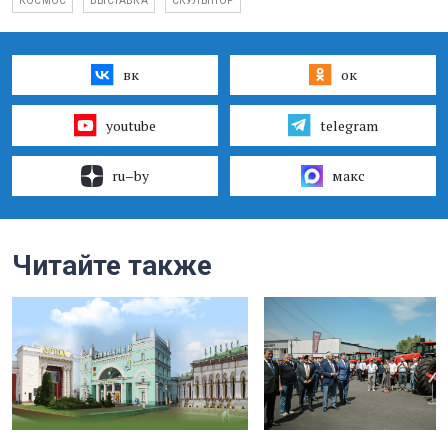
КОСМОС
ВЫСТАВКА
СКУЛЬПТОР
вк
ок
youtube
telegram
ru–by
макс
Читайте также