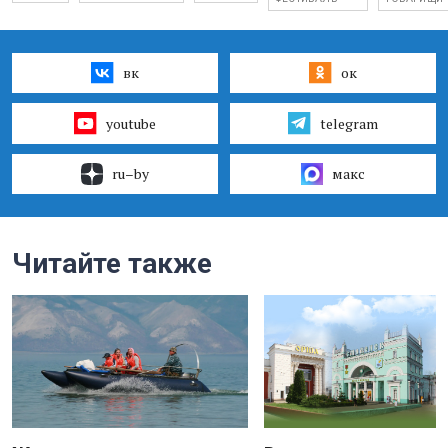
вк
ок
youtube
telegram
ru–by
макс
Читайте также