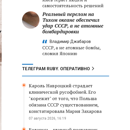
самостоятельность решений
Реальный перелом на
Тихом океане обеспечил
удар СССР, а не атомные
бомбардировки
Владимир Джабаров
СССР, а не атомные бомбы,
сломил Японию
ТЕЛЕГРАМ RUBY. ОПЕРАТИВНО
Кароль Навроцкий страдает
клинической русофобией. Его
"корежит" от того, что Польша
обязана СССР существованием,
констатировала Мария Захарова
07 августа 2026, 16:19
Беларусь - главный поставщик