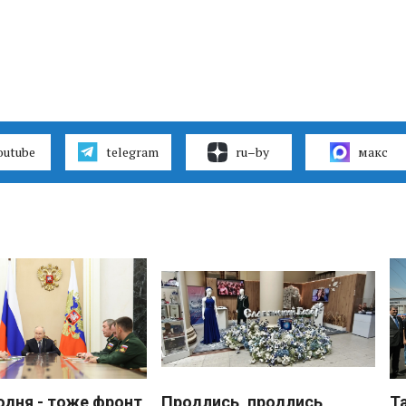
outube
telegram
ru–by
макс
одня - тоже фронт
Продлись, продлись
Т