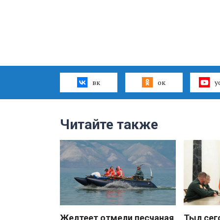
вк
ок
y
Читайте также
Желтеет отмели песчаная
Тыл сег