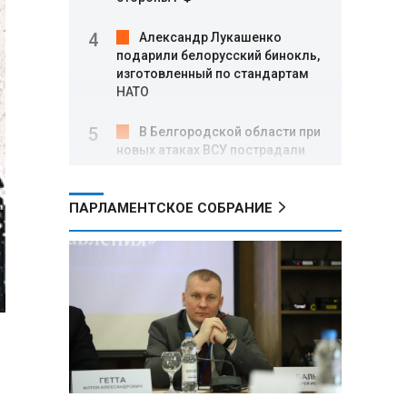
Александр Лукашенко
подарили белорусский бинокль,
изготовленный по стандартам
НАТО
В Белгородской области при
новых атаках ВСУ пострадали
еще четыре человека
ПАРЛАМЕНТСКОЕ СОБРАНИЕ
Александр Лукашенко о
работе Белкоопсоюза: «Если это
так, это жуть»
Минск возглавил рейтинг
самых популярных зарубежных
городов у российских туристов
Минобороны РФ: при
освобождении Анискино ВСУ
понесли большие потери, часть