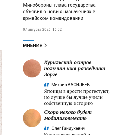
Минобороны глава государства
объявил о новых назначениях в
Главы правительств ЕАЭС
армейском командовании
подписали три соглашения по
e‑торговле, биржевому рынку и
07 августа 2026, 16:02
ученым званиям
Александр Лукашенко:
МНЕНИЯ
Хотите «собирать сливки» в
городах — отвечайте и за
Курильский остров
отдалённые деревни
получит имя разведчика
Зорге
Минобороны РФ: установлен
контроль над Анискино в
Михаил ВАСИЛЬЕВ
Харьковской области
Японцы в ярости протестуют,
но лучше бы лучше учили
собственную историю
Скоро некого будет
мобилизовывать
Олег Гайдукевич
Киев теряет людей и