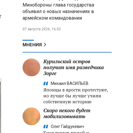
Александр Лукашенко:
Минобороны глава государства
Хотите «собирать сливки» в
объявил о новых назначениях в
городах — отвечайте и за
т
армейском командовании
отдалённые деревни
07 августа 2026, 16:02
Минобороны РФ: установлен
контроль над Анискино в
Харьковской области
МНЕНИЯ
ФСБ и МВД накрыли сеть
Курильский остров
криптообменников в «Москва-
получит имя разведчика
Сити», через которую
Зорге
украинские call-центры
выводили похищенные деньги
Михаил ВАСИЛЬЕВ
Японцы в ярости протестуют,
но лучше бы лучше учили
собственную историю
Скоро некого будет
мобилизовывать
Олег Гайдукевич
Киев теряет людей и