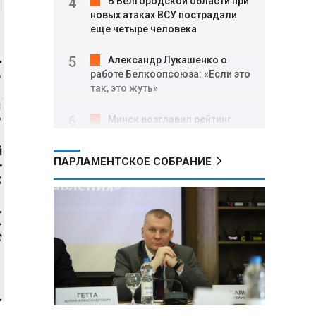
В Белгородской области при
новых атаках ВСУ пострадали
еще четыре человека
Александр Лукашенко о
работе Белкоопсоюза: «Если это
так, это жуть»
Минск возглавил рейтинг
самых популярных зарубежных
городов у российских туристов
ПАРЛАМЕНТСКОЕ СОБРАНИЕ
Минобороны РФ: при
освобождении Анискино ВСУ
понесли большие потери, часть
военных сдалась в плен
Александр Лукашенко:
Россияне «услышали батьку» и
скупают пустующие дома в
белорусских деревнях