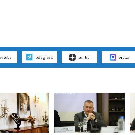
outube
telegram
ru–by
макс