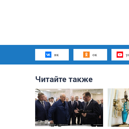
вк
ок
y
Читайте также