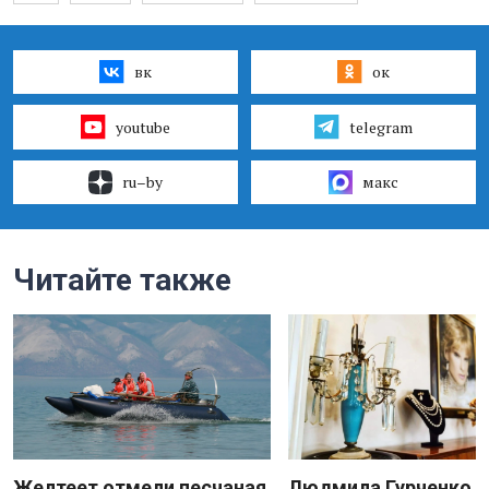
вк
ок
youtube
telegram
ru–by
макс
Читайте также
Желтеет отмели песчаная
Людмила Гурченко