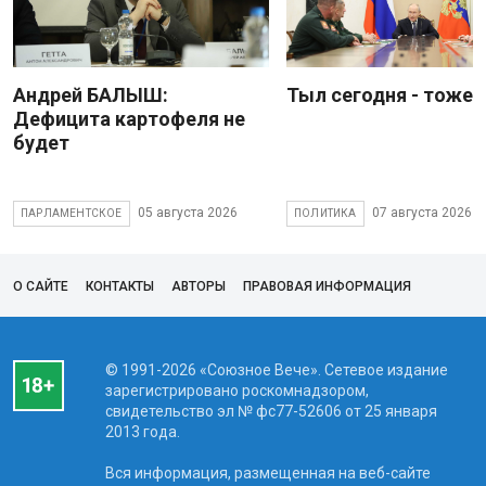
Андрей БАЛЫШ:
Тыл сегодня - тоже 
Дефицита картофеля не
будет
05 августа 2026
07 августа 2026
ПАРЛАМЕНТСКОЕ
ПОЛИТИКА
О САЙТЕ
КОНТАКТЫ
АВТОРЫ
ПРАВОВАЯ ИНФОРМАЦИЯ
© 1991-2026 «Союзное Вече». Сетевое издание
зарегистрировано роскомнадзором,
свидетельство эл № фc77-52606 от 25 января
2013 года.
Вся информация, размещенная на веб-сайте