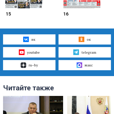
15
16
вк
ок
youtube
telegram
ru–by
макс
Читайте также