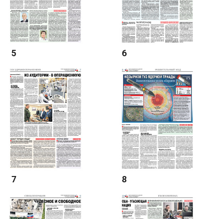
5
6
7
8