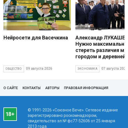
Нейросети для Васечкина
Александр ЛУКАШЕН
Нужно максимально
стереть различия м
городом и деревней
09 августа 2026
07 августа 2026
ОБЩЕСТВО
ЭКОНОМИКА
О САЙТЕ
КОНТАКТЫ
АВТОРЫ
ПРАВОВАЯ ИНФОРМАЦИЯ
© 1991-2026 «Союзное Вече». Сетевое издание
зарегистрировано роскомнадзором,
свидетельство эл № фc77-52606 от 25 января
2013 года.