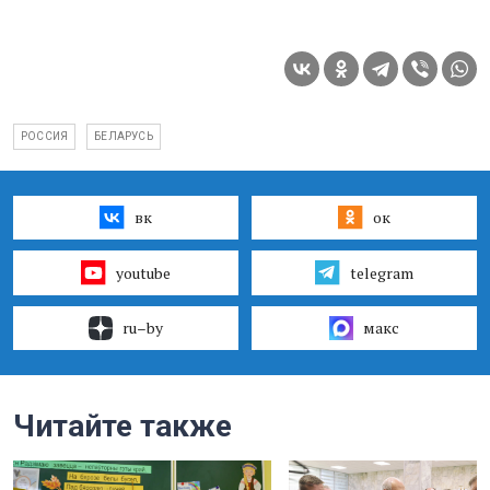
РОССИЯ
БЕЛАРУСЬ
вк
ок
youtube
telegram
ru–by
макс
Читайте также