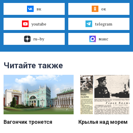
вк
ок
youtube
telegram
ru–by
макс
Читайте также
Вагончик тронется
Крылья над морем