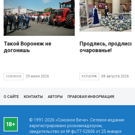
Такой Воронеж не
Продлись, продлись
догонишь
очарованье!
29 июля 2026
08 августа 2026
СОЮЗНОЕ
КУЛЬТУРА
О САЙТЕ
КОНТАКТЫ
АВТОРЫ
ПРАВОВАЯ ИНФОРМАЦИЯ
© 1991-2026 «Союзное Вече». Сетевое издание
зарегистрировано роскомнадзором,
свидетельство эл № фc77-52606 от 25 января