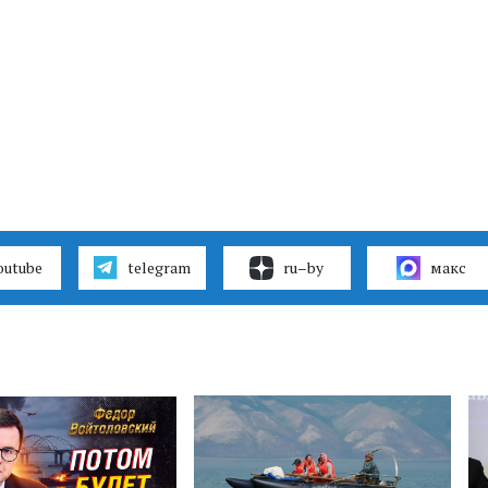
outube
telegram
ru–by
макс