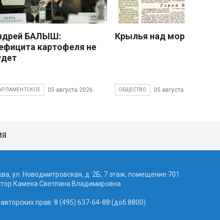
ндрей БАЛЫШ:
Крылья над морем
ефицита картофеля не
удет
05 августа 2026
05 августа 2026
АРЛАМЕНТСКОЕ
ОБЩЕСТВО
ИЯ
ква, ул. Новодмитровская, д. 2Б, 7 этаж, помещение 701
ктор Камека Светлана Владимировна
вторских прав: 8 (495) 637-64-88 (доб.8800)