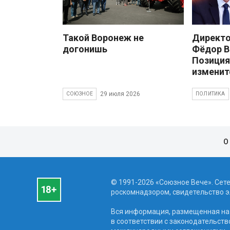
Такой Воронеж не
Директ
догонишь
Фёдор В
Позиция
изменит
29 июля 2026
СОЮЗНОЕ
ПОЛИТИКА
О
© 1991-2026 «Союзное Вече». Сет
роскомнадзором, свидетельство эл
Вся информация, размещенная на 
в соответствии с законодательств