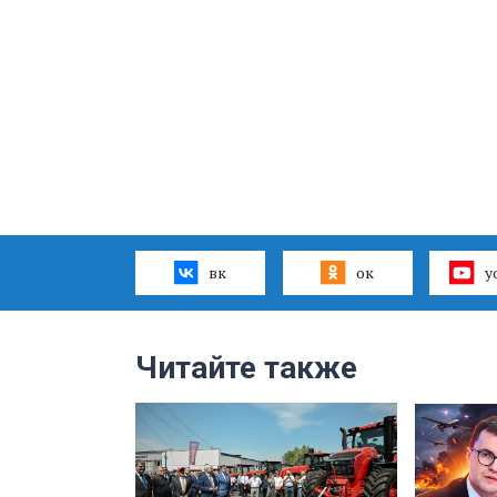
вк
ок
y
Читайте также