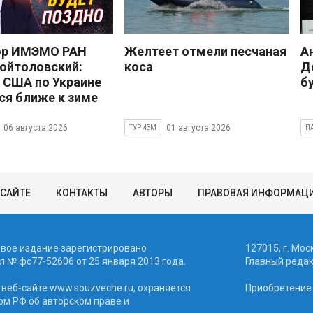
ор ИМЭМО РАН
Желтеет отмели песчаная
А
ойтоловский:
коса
Д
 США по Украине
б
ся ближе к зиме
06 августа 2026
01 августа 2026
ТУРИЗМ
П
 САЙТЕ
КОНТАКТЫ
АВТОРЫ
ПРАВОВАЯ ИНФОРМАЦ
евое издание зарегистрировано
127015, г. Мос
 № фc77-52606 от 25 января 2013 года.
Главный реда
веб-сайте www.souzveche.ru, охраняется
Приобретение а
ом РФ об авторском праве и