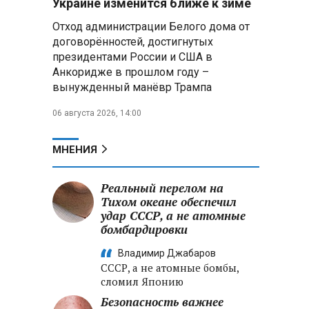
Украине изменится ближе к зиме
летательных аппаратов
Отход администрации Белого дома от
договорённостей, достигнутых
Президент Алжира готовится
президентами России и США в
к визиту в Беларусь — МИД
Алжира
Анкоридже в прошлом году –
вынужденный манёвр Трампа
Лантратова: судьба около
06 августа 2026, 14:00
300 жителей Курской области,
попавших в плен после
вторжения боевиков, остается
МНЕНИЯ
неизвестной
Реальный перелом на
Второй энергоблок БелАЭС
вновь вышел на номинальную
Тихом океане обеспечил
мощность после диагностики
удар СССР, а не атомные
оборудования
бомбардировки
Владимир Джабаров
СССР, а не атомные бомбы,
сломил Японию
Безопасность важнее