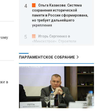
Ольга Казакова: Система
сохранения исторической
памяти в России сформирована,
но требует дальнейшего
укрепления
Игорь Сергеенко в
тому
«Минскстрое»: Строители
формируют новый облик страны
и должны активнее участвовать
в улучшении охраны труда
ПАРЛАМЕНТСКОЕ СОБРАНИЕ
МИД РФ: Поездка
Зеленского в США не принесла
ожидаемых результатов
же в
Белорусские школьники
собрали первые «космические»
томаты из семян, побывавших
на орбите