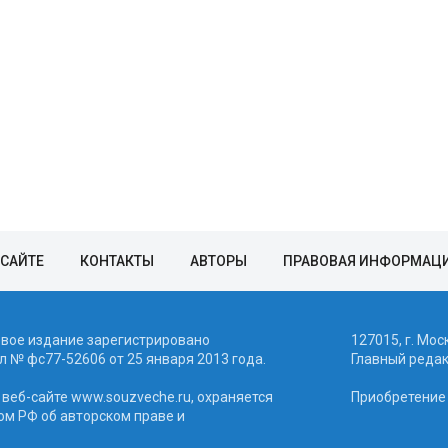
 САЙТЕ
КОНТАКТЫ
АВТОРЫ
ПРАВОВАЯ ИНФОРМАЦ
евое издание зарегистрировано
127015, г. Мос
 № фc77-52606 от 25 января 2013 года.
Главный реда
веб-сайте www.souzveche.ru, охраняется
Приобретение а
ом РФ об авторском праве и