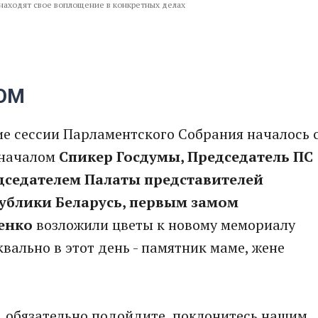
находят свое воплощение в конкретных делах
ЛОМ
е сессии Парламентского Собрания началось 
 началом
Спикер Госдумы, Председатель ПС
дседателем Палаты представителей
ублики Беларусь, первым замом
енко
возложили цветы к новому мемориалу
вально в этот день - памятник маме, жене
ти, обязательно подойдите, поклонитесь нашим