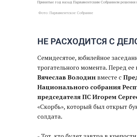
Принятые год назад Парламентским Собранием решения 
Фото: Парламентское Собрание
НЕ РАСХОДИТСЯ С ДЕ
Семидесятое, юбилейное заседани
трогательного момента. Перед ее
Вячеслав Володин
вместе с
Пре
Национального собрания Респ
председателя ПС Игорем Серге
«Скорбь», который был открыт бук
солдата.
- Тот, кто будет завтра в крепос