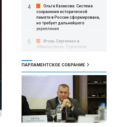
Ольга Казакова: Система
сохранения исторической
памяти в России сформирована,
но требует дальнейшего
укрепления
Игорь Сергеенко в
«Минскстрое»: Строители
формируют новый облик страны
и должны активнее участвовать
в улучшении охраны труда
ПАРЛАМЕНТСКОЕ СОБРАНИЕ
МИД РФ: Поездка
Зеленского в США не принесла
ожидаемых результатов
Белорусские школьники
собрали первые «космические»
томаты из семян, побывавших
на орбите