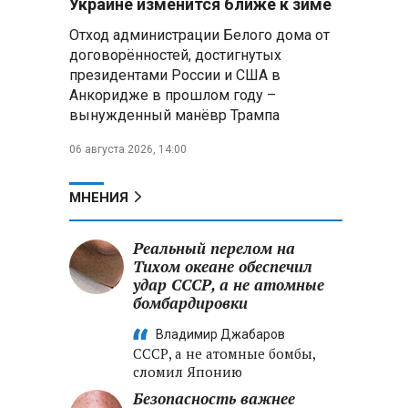
Украине изменится ближе к зиме
летательных аппаратов
Отход администрации Белого дома от
договорённостей, достигнутых
Президент Алжира готовится
президентами России и США в
к визиту в Беларусь — МИД
Алжира
Анкоридже в прошлом году –
вынужденный манёвр Трампа
Лантратова: судьба около
06 августа 2026, 14:00
300 жителей Курской области,
попавших в плен после
вторжения боевиков, остается
МНЕНИЯ
неизвестной
Реальный перелом на
Второй энергоблок БелАЭС
вновь вышел на номинальную
Тихом океане обеспечил
мощность после диагностики
удар СССР, а не атомные
оборудования
бомбардировки
Владимир Джабаров
СССР, а не атомные бомбы,
сломил Японию
Безопасность важнее