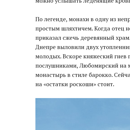
можно услышать леденящие кровь
По легенде, монахи в одну из не
простым шляхтичем. Когда отец н
приказал сжечь деревянный храм.
Днепре выловили двух утопленник
молодых. Вскоре княжеский гнев 
послушниками, Любомирский на 
монастырь в стиле барокко. Сейча
на «остатки роскоши» стоит.