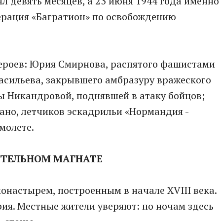
л девять месяцев, а 23 июня 1944 года именно
ерация «Багратион» по освобождению
героев: Юрия Смирнова, распятого фашистами
асильева, закрывшего амбразуру вражеского
ы Никандровой, поднявшей в атаку бойцов;
тано, летчиков эскадрильи «Нормандия -
молете.
ИТЕЛЬНОМ МАГНАТЕ
настырем, построенным в начале XVIII века.
ия. Местные жители уверяют: по ночам здесь