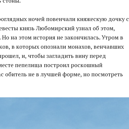
 стоны.
проглядных ночей повенчали княжескую дочку с
евесты князь Любомирский узнал об этом,
 Но на этом история не закончилась. Утром в
ов, в которых опознали монахов, венчавших
прошел, и, чтобы загладить вину перед
месте пепелища построил роскошный
с обитель не в лучшей форме, но посмотреть