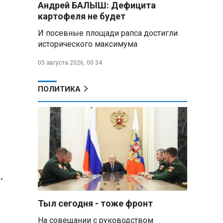
Андрей БАЛЫШ: Дефицита
картофеля не будет
Владимир Путин обсудил с
Совбезом дополнительные
И посевные площади рапса достигли
меры по защите инфраструктуры
исторического максимума
от терактов
05 августа 2026, 00:34
Минобороны РФ: «Искандер»
уничтожил эшелон с техникой
ВСУ в Днепропетровской
ПОЛИТИКА
области
Главы правительств ЕАЭС
подписали три соглашения по
e‑торговле, биржевому рынку и
ученым званиям
Александр Лукашенко:
.
Хотите «собирать сливки» в
городах — отвечайте и за
отдалённые деревни
Тыл сегодня - тоже фронт
На совещании с руководством