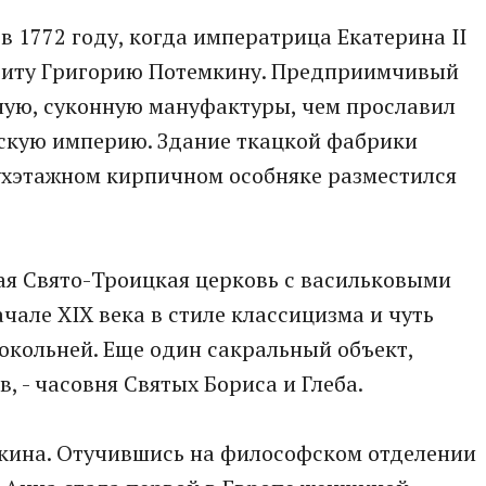
 1772 году, когда императрица Екатерина II
риту Григорию Потемкину. Предприимчивый
ную, суконную мануфактуры, чем прославил
йскую империю. Здание ткацкой фабрики
вухэтажном кирпичном особняке разместился
я Свято-Троицкая церковь с васильковыми
чале XIX века в стиле классицизма и чуть
окольней. Еще один сакральный объект,
 - часовня Святых Бориса и Глеба.
кина. Отучившись на философском отделении