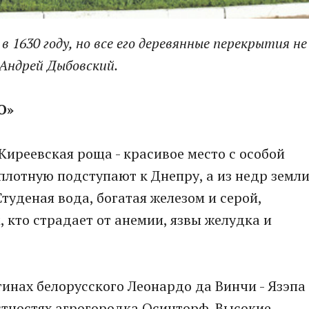
 1630 году, но все его деревянные перекрытия не
 Андрей Дыбовский.
О»
Киреевская роща - красивое место с особой
плотную подступают к Днепру, а из недр земл
туденая вода, богатая железом и серой,
, кто страдает от анемии, язвы желудка и
тинах белорусского Леонардо да Винчи - Язэпа
стностях агрогородка Осинторф. Высокие