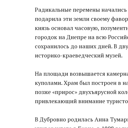
Радикальные перемены начались в
подарила эти земли своему фаво
князь основал часовую, позумент
городок на Днепре на всю Росси
сохранилось до наших дней. В д
историко-краеведческий музей.
На площади возвышается камерна
куполами. Храм был построен в на
позже «прирос» двухъярусной кол
привлекающий внимание туристов,
В Дубровно родилась Анна Тумар