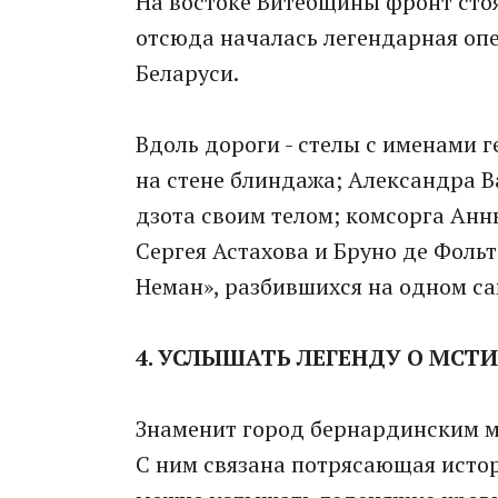
На востоке Витебщины фронт стоя
отсюда началась легендарная оп
Беларуси.
Вдоль дороги - стелы с именами 
на стене блиндажа; Александра В
дзота своим телом; комсорга Анн
Сергея Астахова и Бруно де Фоль
Неман», разбившихся на одном са
4. УСЛЫШАТЬ ЛЕГЕНДУ О МСТ
Знаменит город бернардинским мо
С ним связана потрясающая истор