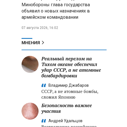
Минобороны РФ: установлен
Минобороны глава государства
контроль над Анискино в
объявил о новых назначениях в
Харьковской области
армейском командовании
ФСБ и МВД накрыли сеть
07 августа 2026, 16:02
криптообменников в «Москва-
Сити», через которую
украинские call-центры
МНЕНИЯ
выводили похищенные деньги
Реальный перелом на
Турчин: Механизм
Тихом океане обеспечил
промкооперации в ЕАЭС «не
удар СССР, а не атомные
заработал в полную силу»,
бомбардировки
нужны доработки
Владимир Джабаров
СССР, а не атомные бомбы,
сломил Японию
Безопасность важнее
участия
Андрей Удальцов
Возвращение российского