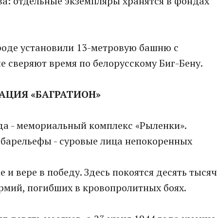
а: отдельные экземпляры хранятся в фондах
роде установили 13-метровую башню с
е сверяют время по белорусскому Биг-Бену.
ЕРАЦИЯ «БАГРАТИОН
»
да - мемориальный комплекс «Рыленки».
барельефы - суровые лица непокоренных
е и вере в победу. Здесь покоятся десять тысяч
армий, погибших в кровопролитных боях.