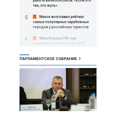
работе Белкоопсоюза: «Если это
так, это жуть»
Минск возглавил рейтинг
самых популярных зарубежных
городов у российских туристов
Минобороны РФ: при
освобождении Анискино ВСУ
понесли большие потери, часть
военных сдалась в плен
ПАРЛАМЕНТСКОЕ СОБРАНИЕ
Александр Лукашенко:
Россияне «услышали батьку» и
скупают пустующие дома в
белорусских деревнях
Алесандр Лукашенко назвал
работу сельской торговли
«неудовлетворительной» и
возмутился «просрочкой и
тухлятиной»