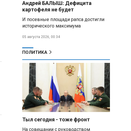
Андрей БАЛЫШ: Дефицита
Алесандр Лукашенко назвал
картофеля не будет
работу сельской торговли
«неудовлетворительной» и
И посевные площади рапса достигли
возмутился «просрочкой и
исторического максимума
тухлятиной»
05 августа 2026, 00:34
Владимир Путин обсудил с
Совбезом дополнительные
меры по защите инфраструктуры
ПОЛИТИКА
от терактов
Минобороны РФ: «Искандер»
уничтожил эшелон с техникой
ВСУ в Днепропетровской
области
Главы правительств ЕАЭС
подписали три соглашения по
e‑торговле, биржевому рынку и
ученым званиям
Тыл сегодня - тоже фронт
На совещании с руководством