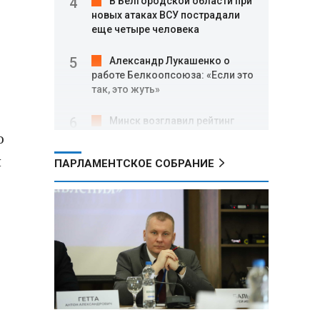
В Белгородской области при
новых атаках ВСУ пострадали
еще четыре человека
Александр Лукашенко о
работе Белкоопсоюза: «Если это
так, это жуть»
Минск возглавил рейтинг
ю
самых популярных зарубежных
городов у российских туристов
я
ПАРЛАМЕНТСКОЕ СОБРАНИЕ
Минобороны РФ: при
освобождении Анискино ВСУ
понесли большие потери, часть
военных сдалась в плен
Александр Лукашенко:
Россияне «услышали батьку» и
скупают пустующие дома в
белорусских деревнях