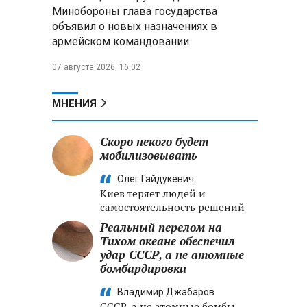
Александр Лукашенко:
Минобороны глава государства
Хотите «собирать сливки» в
объявил о новых назначениях в
городах — отвечайте и за
армейском командовании
отдалённые деревни
07 августа 2026, 16:02
Минобороны РФ: установлен
контроль над Анискино в
Харьковской области
МНЕНИЯ
ФСБ и МВД накрыли сеть
Скоро некого будет
криптообменников в «Москва-
мобилизовывать
Сити», через которую
украинские call-центры
Олег Гайдукевич
выводили похищенные деньги
Киев теряет людей и
самостоятельность решений
Реальный перелом на
Тихом океане обеспечил
удар СССР, а не атомные
бомбардировки
Владимир Джабаров
СССР, а не атомные бомбы,