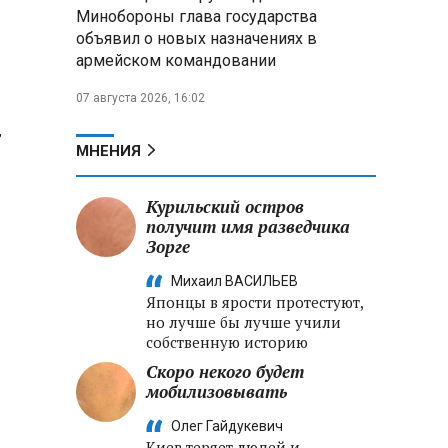
Александр Лукашенко:
Минобороны глава государства
Хотите «собирать сливки» в
объявил о новых назначениях в
городах — отвечайте и за
армейском командовании
отдалённые деревни
07 августа 2026, 16:02
Минобороны РФ: установлен
контроль над Анискино в
т
Харьковской области
МНЕНИЯ
ФСБ и МВД накрыли сеть
Курильский остров
криптообменников в «Москва-
получит имя разведчика
Сити», через которую
Зорге
украинские call-центры
выводили похищенные деньги
Михаил ВАСИЛЬЕВ
Японцы в ярости протестуют,
но лучше бы лучше учили
собственную историю
Скоро некого будет
мобилизовывать
Олег Гайдукевич
Киев теряет людей и