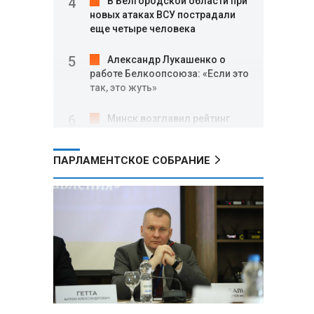
В Белгородской области при
новых атаках ВСУ пострадали
еще четыре человека
Александр Лукашенко о
работе Белкоопсоюза: «Если это
так, это жуть»
Минск возглавил рейтинг
самых популярных зарубежных
городов у российских туристов
ПАРЛАМЕНТСКОЕ СОБРАНИЕ
Минобороны РФ: при
освобождении Анискино ВСУ
понесли большие потери, часть
военных сдалась в плен
Александр Лукашенко:
Россияне «услышали батьку» и
скупают пустующие дома в
белорусских деревнях