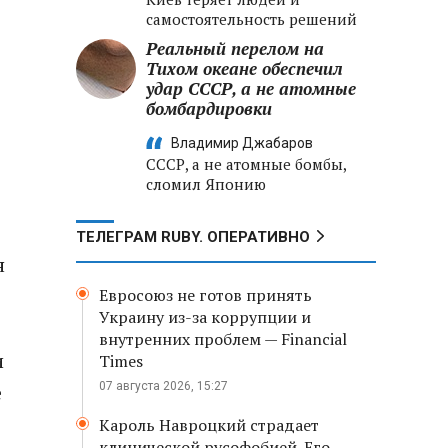
самостоятельность решений
Реальный перелом на
Тихом океане обеспечил
удар СССР, а не атомные
бомбардировки
Владимир Джабаров
СССР, а не атомные бомбы,
сломил Японию
ТЕЛЕГРАМ RUBY. ОПЕРАТИВНО
н
Евросоюз не готов принять
Украину из-за коррупции и
внутренних проблем — Financial
и
Times
е
07 августа 2026, 15:27
Кароль Навроцкий страдает
клинической русофобией. Его