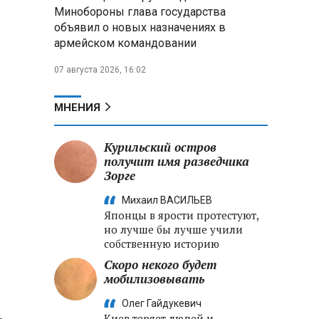
Минобороны РФ: «Искандер»
Минобороны глава государства
уничтожил эшелон с техникой
объявил о новых назначениях в
ВСУ в Днепропетровской
армейском командовании
области
07 августа 2026, 16:02
Главы правительств ЕАЭС
подписали три соглашения по
e‑торговле, биржевому рынку и
МНЕНИЯ
ученым званиям
Курильский остров
Александр Лукашенко:
получит имя разведчика
Хотите «собирать сливки» в
Зорге
городах — отвечайте и за
отдалённые деревни
Михаил ВАСИЛЬЕВ
Японцы в ярости протестуют,
но лучше бы лучше учили
собственную историю
Скоро некого будет
мобилизовывать
Олег Гайдукевич
Киев теряет людей и