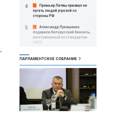
Премьер Литвы призвал не
пугать людей угрозой со
стороны РФ
Александр Лукашенко
подарили белорусский бинокль,
изготовленный по стандартам
НАТО
,
В Белгородской области при
ПАРЛАМЕНТСКОЕ СОБРАНИЕ
новых атаках ВСУ пострадали
еще четыре человека
Александр Лукашенко о
работе Белкоопсоюза: «Если это
так, это жуть»
Минск возглавил рейтинг
самых популярных зарубежных
городов у российских туристов