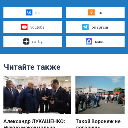
вк
ок
youtube
telegram
ru–by
макс
Читайте также
Александр ЛУКАШЕНКО:
Такой Воронеж не
Нужно максимально
догонишь