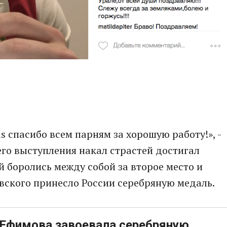
ls спасибо всем парням за хорошую работу!», -
его выступления накал страстей достигал
й боролись между собой за второе место и
вского принесло России серебряную медаль.
 Ефимова завоевала серебряную