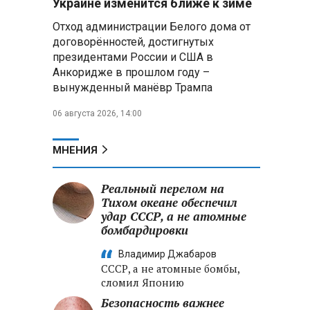
Украине изменится ближе к зиме
но требует дальнейшего
Отход администрации Белого дома от
укрепления
договорённостей, достигнутых
президентами России и США в
Игорь Сергеенко в
«Минскстрое»: Строители
Анкоридже в прошлом году –
формируют новый облик страны
вынужденный манёвр Трампа
и должны активнее участвовать
в улучшении охраны труда
06 августа 2026, 14:00
МИД РФ: Поездка
МНЕНИЯ
Зеленского в США не принесла
ожидаемых результатов
Реальный перелом на
Тихом океане обеспечил
Белорусские школьники
собрали первые «космические»
удар СССР, а не атомные
томаты из семян, побывавших
бомбардировки
на орбите
Владимир Джабаров
СССР, а не атомные бомбы,
сломил Японию
Безопасность важнее