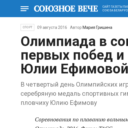
САЙТ ГАЗЕТЫ П
СОЮЗА БЕЛАРУС
09 августа 2016
Автор
Мария Гришина
СПОРТ
Олимпиада в со
первых побед и
Юлии Ефимово
В четвертый день Олимпийских иг
серебряную медаль спортивных г
пловчиху Юлию Ефимову
Соревнования по плаванию вольным