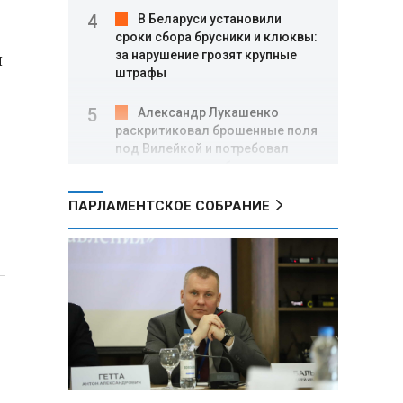
В Беларуси установили
сроки сбора брусники и клюквы:
и
за нарушение грозят крупные
штрафы
Александр Лукашенко
раскритиковал брошенные поля
под Вилейкой и потребовал
ввести их в севооборот
ПАРЛАМЕНТСКОЕ СОБРАНИЕ
Российские хакеры заявили
о «документальном
подтверждении» участия НАТО в
ударах по территории РФ
После атаки дронов ВСУ на
склад Wildberries в
Екатеринбурге эвакуировали 800
человек
Минобороны РФ: за ночь