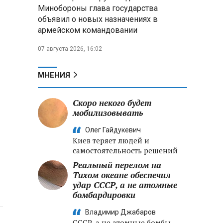
Александр Лукашенко:
Минобороны глава государства
Хотите «собирать сливки» в
объявил о новых назначениях в
городах — отвечайте и за
армейском командовании
отдалённые деревни
07 августа 2026, 16:02
Минобороны РФ: установлен
контроль над Анискино в
Харьковской области
МНЕНИЯ
ФСБ и МВД накрыли сеть
Скоро некого будет
криптообменников в «Москва-
мобилизовывать
Сити», через которую
украинские call-центры
Олег Гайдукевич
выводили похищенные деньги
Киев теряет людей и
самостоятельность решений
Реальный перелом на
Тихом океане обеспечил
удар СССР, а не атомные
бомбардировки
Владимир Джабаров
СССР, а не атомные бомбы,