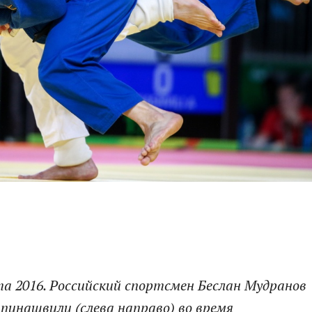
та 2016. Российский спортсмен Беслан Мудранов
пинашвили (слева направо) во время