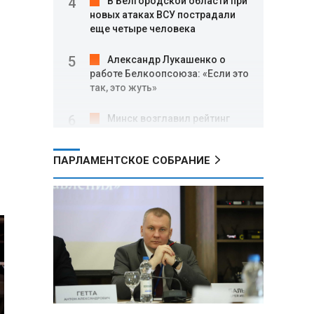
В Белгородской области при
новых атаках ВСУ пострадали
еще четыре человека
Александр Лукашенко о
работе Белкоопсоюза: «Если это
так, это жуть»
Минск возглавил рейтинг
самых популярных зарубежных
городов у российских туристов
ПАРЛАМЕНТСКОЕ СОБРАНИЕ
Минобороны РФ: при
освобождении Анискино ВСУ
понесли большие потери, часть
военных сдалась в плен
Александр Лукашенко:
Россияне «услышали батьку» и
скупают пустующие дома в
белорусских деревнях