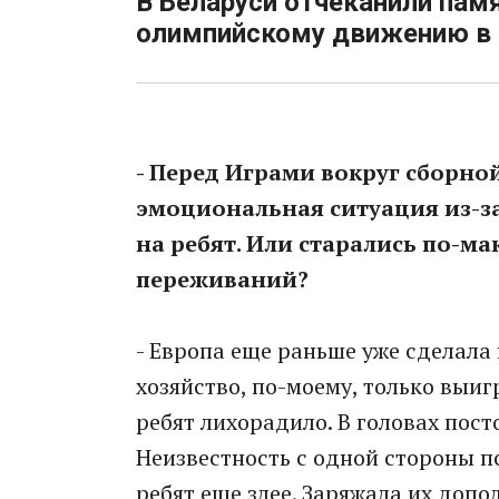
В Беларуси отчеканили па
олимпийскому движению в 
- Перед Играми вокруг сборно
эмоциональная ситуация из-за
на ребят. Или старались по-м
переживаний?
- Европа еще раньше уже сделала
хозяйство, по-моему, только выигр
ребят лихорадило. В головах посто
Неизвестность с одной стороны пс
ребят еще злее. Заряжала их допо