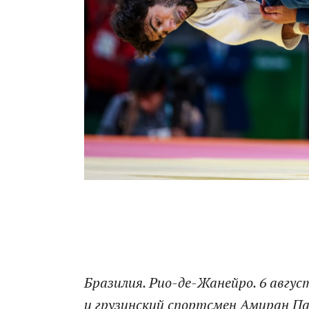
Бразилия. Рио-де-Жанейро. 6 авгус
и грузинский спортсмен Амиран Па