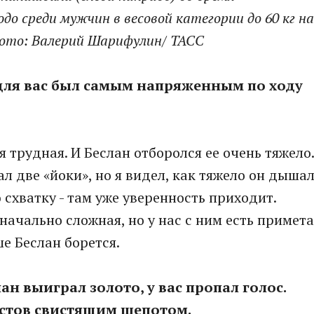
до среди мужчин в весовой категории до 60 кг на
Фото: Валерий Шарифулин/ ТАСС
 для вас был самым напряженным по ходу
я трудная. И Беслан отборолся ее очень тяжело.
ал две «йоки», но я видел, как тяжело он дыша
 схватку - там уже уверенность приходит.
ачально сложная, но у нас с ним есть примета
е Беслан борется.
ан выиграл золото, у вас пропал голос.
стов свистящим шепотом.