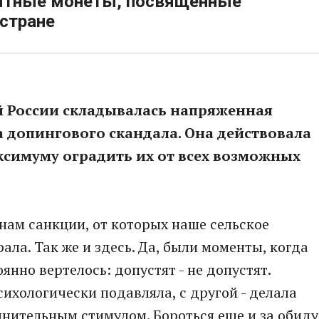
мятные монеты, посвященные
стране
й России складывалась напряженная
 допингового скандала. Она действовала
аксимуму оградить их от всех возможных
 нам санкции, от которых наше сельское
ала. Так же и здесь. Да, были моменты, когда
янно вертелось: допустят - не допустят.
ихологически подавляла, с другой - делала
лнительным стимулом. Бороться еще и за обиду