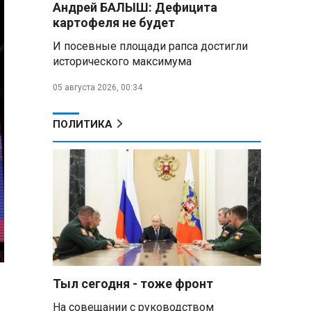
Андрей БАЛЫШ: Дефицита
Алесандр Лукашенко назвал
картофеля не будет
работу сельской торговли
«неудовлетворительной» и
И посевные площади рапса достигли
возмутился «просрочкой и
исторического максимума
тухлятиной»
05 августа 2026, 00:34
Владимир Путин обсудил с
Совбезом дополнительные
меры по защите инфраструктуры
ПОЛИТИКА
от терактов
Минобороны РФ: «Искандер»
уничтожил эшелон с техникой
ВСУ в Днепропетровской
области
Главы правительств ЕАЭС
подписали три соглашения по
e‑торговле, биржевому рынку и
ученым званиям
Тыл сегодня - тоже фронт
На совещании с руководством