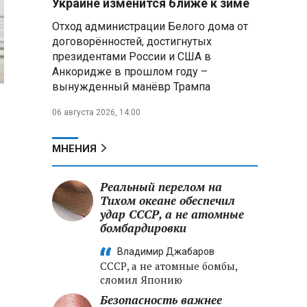
Украине изменится ближе к зиме
Екатеринбурге эвакуировали 800
Отход администрации Белого дома от
человек
договорённостей, достигнутых
президентами России и США в
Минобороны РФ: за ночь
ПВО сбила 203 украинских дрона
Анкоридже в прошлом году –
над регионами России и Черным
вынужденный манёвр Трампа
морем
06 августа 2026, 14:00
Вячеслав Володин обсудил
развитие курортного Хвалынска
МНЕНИЯ
и напомнил о его культурном
наследии
Реальный перелом на
Тихом океане обеспечил
Бурляев раскритиковал
«теневой прокат» и призвал
удар СССР, а не атомные
продвигать отечественное кино
бомбардировки
Владимир Джабаров
СССР, а не атомные бомбы,
сломил Японию
Безопасность важнее