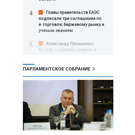
Главы правительств ЕАЭС
подписали три соглашения по
e‑торговле, биржевому рынку и
ученым званиям
Александр Лукашенко:
Хотите «собирать сливки» в
городах — отвечайте и за
отдалённые деревни
ПАРЛАМЕНТСКОЕ СОБРАНИЕ
Минобороны РФ: установлен
контроль над Анискино в
Харьковской области
ФСБ и МВД накрыли сеть
криптообменников в «Москва-
Сити», через которую
украинские call-центры
выводили похищенные деньги