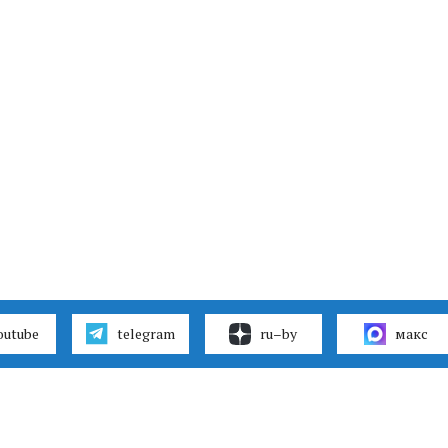
outube
telegram
ru–by
макс