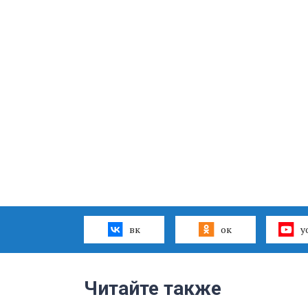
вк
ок
y
Читайте также