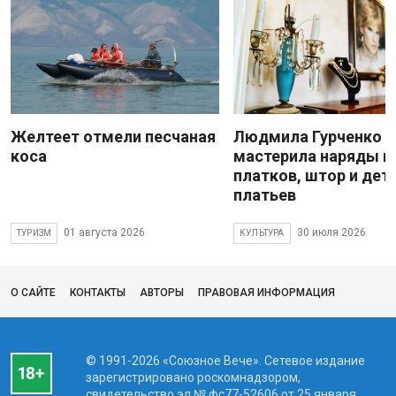
Желтеет отмели песчаная
Людмила Гурченко
коса
мастерила наряды и
платков, штор и дет
платьев
01 августа 2026
30 июля 2026
ТУРИЗМ
КУЛЬТУРА
О САЙТЕ
КОНТАКТЫ
АВТОРЫ
ПРАВОВАЯ ИНФОРМАЦИЯ
© 1991-2026 «Союзное Вече». Сетевое издание
зарегистрировано роскомнадзором,
свидетельство эл № фc77-52606 от 25 января