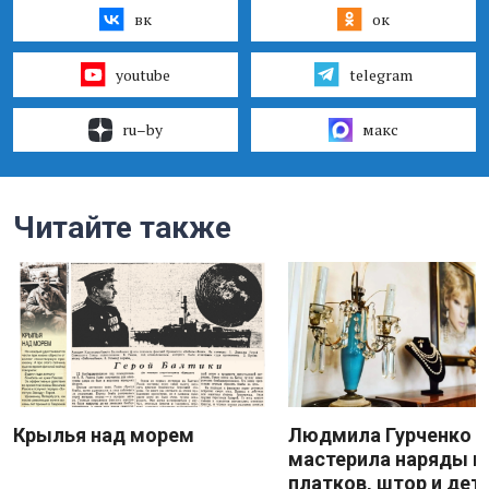
вк
ок
youtube
telegram
ru–by
макс
Читайте также
Крылья над морем
Людмила Гурченко
мастерила наряды и
платков, штор и дет