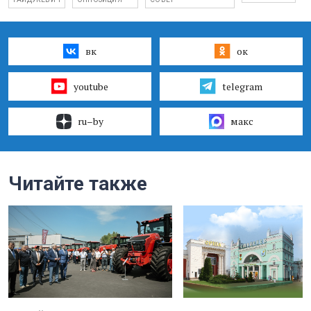
вк
ок
youtube
telegram
ru–by
макс
Читайте также